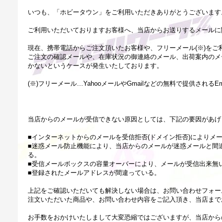
いつも、「ホビータウン」をご利用いただきありがとうございます
ご利用いただいておりますお客様へ、当店からお送りするメールに
現在、携帯電話からご注文頂いたお客様や、フリーメール(※)をご
ご注文の確認メールや、在庫状況の御連絡のメール、出荷案内のメ
かないというケースが発生いたしております。
(※)フリーメール…YahooメールやGmailなどの無料で提供されるE
当店からのメールが受信できない原因としては、下記の要因があげ
■インターネットからのメールを受信拒否(ドメイン拒否)によりメ
■迷惑メール防止機能により、当店からのメールが迷惑メールと間
る。
■受信メールボックスの容量オーバーにより、メールが受信出来無
■登録されたメールアドレスが間違っている。
上記をご確認いただいても解決しない場合は、お問い合わせフォー
注文いただいた商品や、お問い合わせ内容をご記入頂き、当店まで
お手数をおかけいたしまして大変恐縮ではございますが、当店から