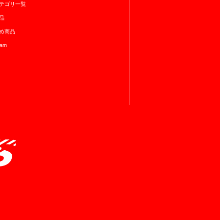
テゴリ一覧
品
め商品
ram